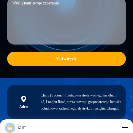
Zatwierdź
Chiny (Syczuan) Pilotażowa strefa wolnego handlu, nr
48, Longhu Road, strefa rozwoju gospodarczego lotniska
Adres
południowo-zachodniego, dystrykt Shuangliu, Chengdu
Hant