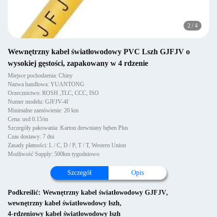
2
/
4
Wewnętrzny kabel światłowodowy PVC Lszh GJFJV o
wysokiej gęstości, zapakowany w 4 rdzenie
Miejsce pochodzenia: Chiny
Nazwa handlowa: YUANTONG
Orzecznictwo: ROSH ,TLC, CCC, ISO
Numer modelu: GJFJV-4f
Minimalne zamówienie: 20 km
Cena: usd 0.15/m
Szczegóły pakowania: Karton drewniany bęben Plus
Czas dostawy: 7 dni
Zasady płatności: L / C, D / P, T / T, Western Union
Możliwość Supply: 500km tygodniowo
Szczegół
Opis
Podkreślić:
Wewnętrzny kabel światłowodowy GJFJV
,
wewnętrzny kabel światłowodowy lszh
,
4-rdzeniowy kabel światłowodowy lszh