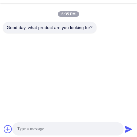
Sales03@chinafibercable.com
Wiadomość
6:35 PM
elektroniczna
Good day, what product are you looking for?
0086-28-85050248
Telefon
Sichuan Yuantong Communication Co., Ltd.
Sichuan Yuantong Communication Co., Ltd.
Uzyskaj najlepszą cenę
Uzyskaj wycenę