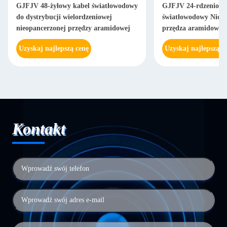
GJFJV 48-żyłowy kabel światłowodowy
GJFJV 24-rdzeniowy
do dystrybucji wielordzeniowej
światłowodowy Nieo
nieopancerzonej przędzy aramidowej
przędza aramidowa
Uzyskaj najlepszą cenę
Uzyskaj najlepszą c
Kontakt