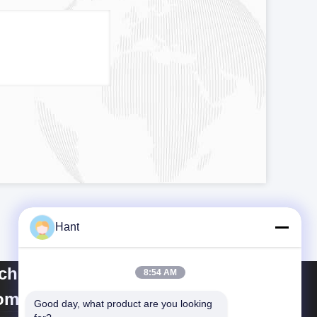
Hant
ichuan Yuantong
8:54 AM
mmunication Co., Ltd.
Good day, what product are you looking 