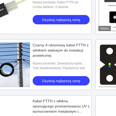
Nazwa produktu: Kabel FTTH do
zastosowań zewnętrznych z 4 rdzeniami
Liczba włókien: 4 rdzenie
światłowodowymi
Uzyskaj najlepszą cenę
Wideo
Czarny 4-rdzeniowy kabel FTTH z
silnikiem stalowym do instalacji
powietrznej
Nazwa produktu: Zewnętrzny kabel
przyłączeniowy FTTH
Tryb światłowodowy: Pojedynczy tryb
Uzyskaj najlepszą cenę
Kabel FTTH z włókna
oponującego promieniowaniu UV z
wzmocnieniem metalowym i