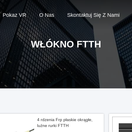
Pokaz VR
O Nas
Skontaktuj Się Z Nami
WŁÓKNO FTTH
4 rdzenia Frp płaskie okrągłe,
luźne rurki FTTH