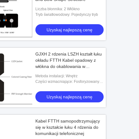
Liczba błonnika: 2 Włókno
Tryb światłowodowy: Pojedynczy tryb
Uzyskaj najlepszą cenę
GJXH 2 rdzenia LSZH kształt łuku
okładu FTTH Kabel opadowy z
włókna do okablowania w
pomieszczeniach
Metoda instalacji: Wnętrz
Części wzmacniające: Fosforyzowany
drut stalowy 0,42
Uzyskaj najlepszą cenę
Kabel FTTH samopodtrzymujący
się w kształcie łuku 4 rdzenia do
komunikacji telefonicznej