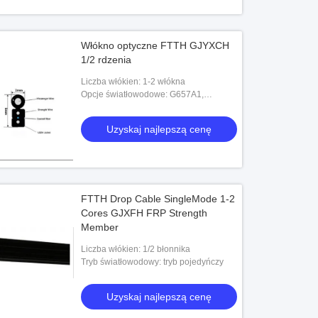
Włókno optyczne FTTH GJYXCH
1/2 rdzenia
Liczba włókien: 1-2 włókna
Opcje światłowodowe: G657A1,
G657A2, G652D
Uzyskaj najlepszą cenę
FTTH Drop Cable SingleMode 1-2
Cores GJXFH FRP Strength
Member
Liczba włókien: 1/2 błonnika
Tryb światłowodowy: tryb pojedyńczy
Uzyskaj najlepszą cenę