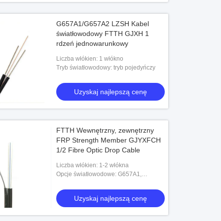
G657A1/G657A2 LZSH Kabel
światłowodowy FTTH GJXH 1
rdzeń jednowarunkowy
Liczba włókien: 1 włókno
Tryb światłowodowy: tryb pojedyńczy
Uzyskaj najlepszą cenę
FTTH Wewnętrzny, zewnętrzny
FRP Strength Member GJYXFCH
1/2 Fibre Optic Drop Cable
Liczba włókien: 1-2 włókna
Opcje światłowodowe: G657A1,
G657A2, G652D
Uzyskaj najlepszą cenę