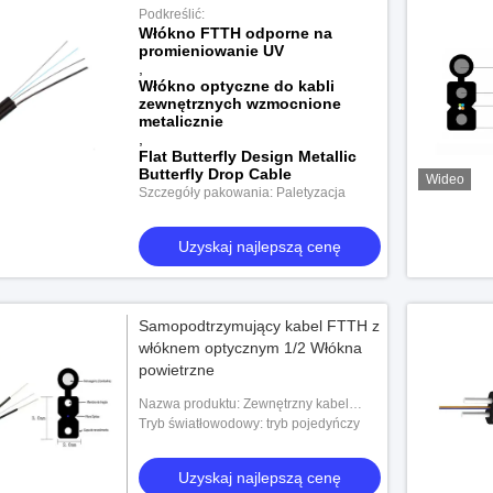
płaską konstrukcją motyla
Podkreślić:
Włókno FTTH odporne na
promieniowanie UV
,
Włókno optyczne do kabli
zewnętrznych wzmocnione
metalicznie
,
Flat Butterfly Design Metallic
Butterfly Drop Cable
Wideo
Szczegóły pakowania: Paletyzacja
Uzyskaj najlepszą cenę
Samopodtrzymujący kabel FTTH z
włóknem optycznym 1/2 Włókna
powietrzne
Nazwa produktu: Zewnętrzny kabel
przyłączeniowy FTTH
Tryb światłowodowy: tryb pojedyńczy
Uzyskaj najlepszą cenę