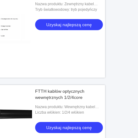
Nazwa produktu: Zewnętrzny kabel
przyłączeniowy FTTH
Tryb światłowodowy: tryb pojedyńczy
Uzyskaj najlepszą cenę
FTTH kablów optycznych
wewnętrznych 1/2/4core
Nazwa produktu: Wewnętrzny kabel
światłowodowy FTTH
Liczba włókien: 1/2/4 włókien
Uzyskaj najlepszą cenę