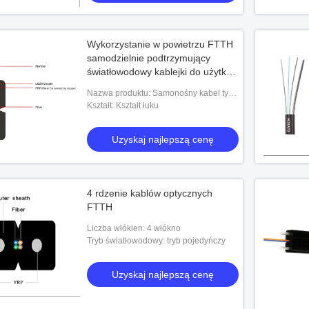
Wykorzystanie w powietrzu FTTH
samodzielnie podtrzymujący
światłowodowy kablejki do użytku
wewnątrz i na zewnątrz
Nazwa produktu: Samonośny kabel typu
drop cable FTTH
Kształt: Kształt łuku
Uzyskaj najlepszą cenę
4 rdzenie kablów optycznych
FTTH
Liczba włókien: 4 włókno
Tryb światłowodowy: tryb pojedyńczy
Uzyskaj najlepszą cenę