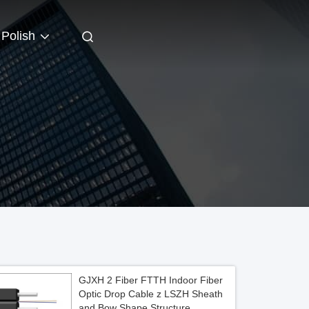
Polish
GJXH 2 Fiber FTTH Indoor Fiber
Optic Drop Cable z LSZH Sheath
and Bow Shape Structure