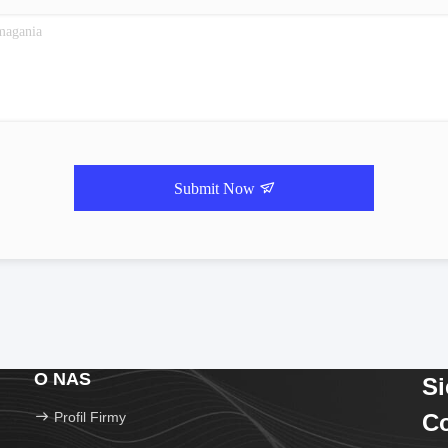
Submit Now
O NAS
S
Profil Firmy
Co