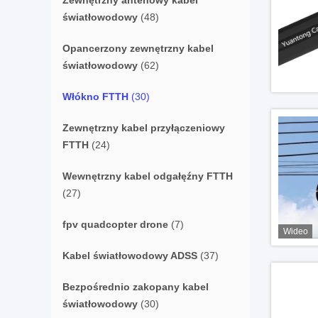
Zewnętrzny antenowy kabel
światłowodowy
(48)
Opancerzony zewnętrzny kabel
światłowodowy
(62)
Włókno FTTH
(30)
Zewnętrzny kabel przyłączeniowy
FTTH
(24)
Wewnętrzny kabel odgałęźny FTTH
(27)
fpv quadcopter drone
(7)
Wideo
Kabel światłowodowy ADSS
(37)
Bezpośrednio zakopany kabel
światłowodowy
(30)