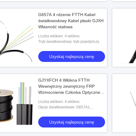
G657A 4 rdzenie FTTH Kabel
 jednomodowe
światłowodowy Kabel płaski GJXH
Własność stalowa
ięcie
Liczba włókien: 4 włókno
 najlepszą cenę
Tryb światłowodowy: tryb pojedyńczy
Uzyskaj najlepszą cenę
GJYXFCH 4 Włókna FTTH
Wewnętrzny zewnętrzny FRP
Wzmocnienie Członka Optycznego
Kablu Drop
Liczba włókien: 4 włókno
Opcje światłowodowe: G657A1,
G657A2, G652D
Uzyskaj najlepszą cenę