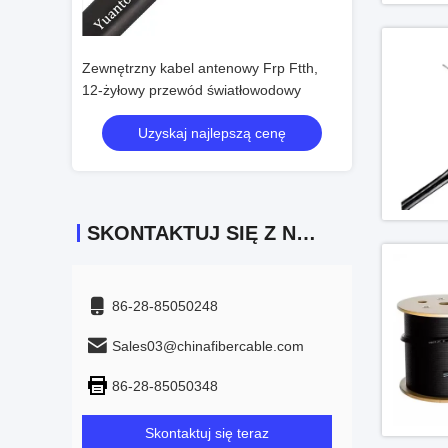
Wideo
Frp Ftth,
Kabel światłowodowy 1,2 mm Lszh Ftth,
G657A2 Włókno
wodowy
4-żyłowy kabel zewnętrzny G657a2
niewrażliwe na g
cenę
Uzyskaj najlepszą cenę
Uzyskaj
SKONTAKTUJ SIĘ Z NAMI
86-28-85050248
Sales03@chinafibercable.com
86-28-85050348
Skontaktuj się teraz