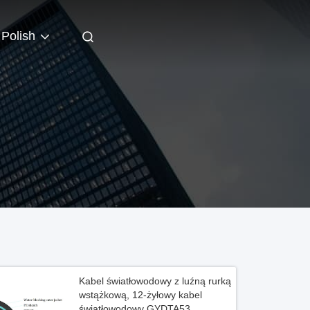
Polish
Kabel światłowodowy z luźną rurką
wstążkową, 12-żyłowy kabel
światłowodowy GYDTA53