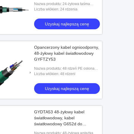
GYDTA53
Nazwa produktu: 24-żyłowa taśma
światłowodowa Luźna tuba Powłoka
Liczba włókien: 24 rdzenia
aluminiowo-PE Wzdłużna falista taśma
stalowa Opance
Uzyskaj najlepszą cenę
Opancerzony kabel ognioodporny,
48-żyłowy kabel światłowodowy
GYFTZY53
Nazwa produktu: 48 rdzeń PE osłona
stalowa taśma opancerzona
Liczba włókien: 48 rdzeni
ognioodporna warstwa wypełniająca
luźna rura zewnętrzny
Uzyskaj najlepszą cenę
GYDTA53 48-żyłowy kabel
światłowodowy, kabel
światłowodowy G652d do
bezpośredniego pochówku
Nazwa produktu: 48-żyłowa wstążka