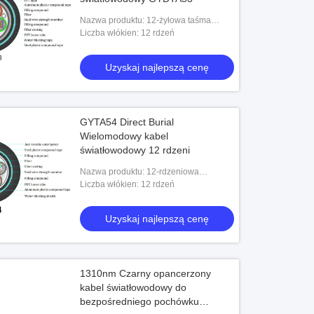
Nazwa produktu: 12-żyłowa taśma
światłowodowa Luźna tuba Osłona
Liczba włókien: 12 rdzeń
aluminiowo-PE Wzdłużna taśma
stalowa falista Opancer
Uzyskaj najlepszą cenę
GYTA54 Direct Burial
Wielomodowy kabel
światłowodowy 12 rdzeni
Nazwa produktu: 12-rdzeniowa
aluminiowa osłona PE z falistej stalowej
Liczba włókien: 12 rdzeń
taśmy Opancerzony antytermitowy kabel
światłow
Uzyskaj najlepszą cenę
1310nm Czarny opancerzony
kabel światłowodowy do
bezpośredniego pochówku