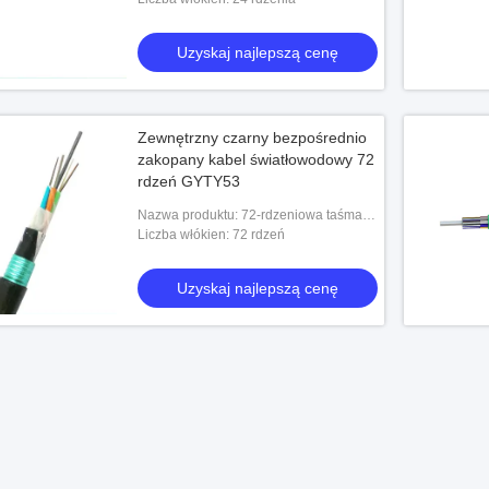
osłona PE Ognioodporny kabel
światłowodowy
Uzyskaj najlepszą cenę
bel światłowodowy
Zewnętrzny czarny bezpośrednio
 najlepszą cenę
zakopany kabel światłowodowy 72
rdzeń GYTY53
Nazwa produktu: 72-rdzeniowa taśma
ze stali falistej Opancerzona warstwa
Liczba włókien: 72 rdzeń
wypełniająca Luźna tuba Zewnętrzny
kabel św
Uzyskaj najlepszą cenę