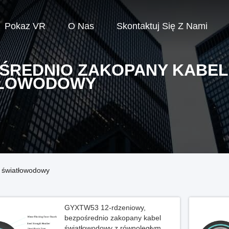
Pokaz VR
O Nas
Skontaktuj Się Z Nami
ŚREDNIO ZAKOPANY KABEL
TŁOWODOWY
 światłowodowy
GYXTW53 12-rdzeniowy,
bezpośrednio zakopany kabel
światłowodowy z równoległym