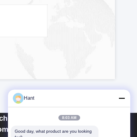
Hant
ichuan Yuantong
8:03 AM
mmunication Co., Ltd.
Good day, what product are you looking 