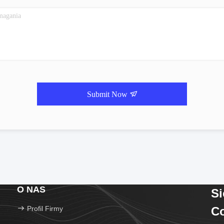
Submit Now
O NAS
S
Profil Firmy
Co