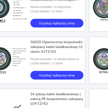
drutem stalowym
Nazwa produktu: 12-rdzeniowy
równoległy drut stalowy Wzdłużna falista
Liczba włókien: 12 rdzeń
taśma stalowa Opancerzony kabel
światłowodowy
Uzyskaj najlepszą cenę
G652D Opancerzony bezpośredni
zakopany kabel światłowodowy 12
rdzeni GYTZY53
Nazwa produktu: 12-żyłowa taśma ze
stali falistej Opancerzona zewnętrzna
Liczba włókien: 12 rdzeń
osłona PE Ognioodporny kabel
światłowodowy
Uzyskaj najlepszą cenę
24-żyłowy kabel światłowodowy z
osłoną PE bezpośrednio zakopany
GYFTZY53