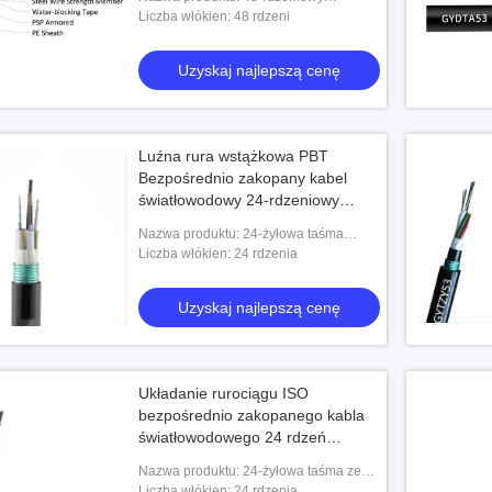
równoległy drut stalowy Wzdłużna falista
Liczba włókien: 48 rdzeni
taśma stalowa Opancerzony kabel
światłowodowy
Uzyskaj najlepszą cenę
Luźna rura wstążkowa PBT
Bezpośrednio zakopany kabel
światłowodowy 24-rdzeniowy
GYDTA53
Nazwa produktu: 24-żyłowa taśma
światłowodowa Luźna tuba Powłoka
Liczba włókien: 24 rdzenia
aluminiowo-PE Wzdłużna falista taśma
stalowa Opance
Uzyskaj najlepszą cenę
Układanie rurociągu ISO
bezpośrednio zakopanego kabla
światłowodowego 24 rdzeń
GYTZY53
Nazwa produktu: 24-żyłowa taśma ze
stali falistej Opancerzona zewnętrzna
Liczba włókien: 24 rdzenia