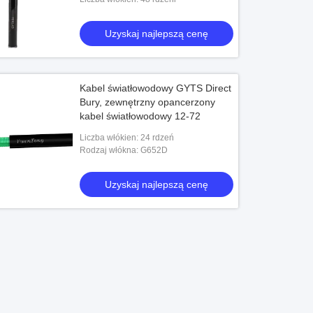
taśmy Opancerzony antytermitowy kabel
światłow
Uzyskaj najlepszą cenę
Kabel światłowodowy GYTS Direct
Bury, zewnętrzny opancerzony
kabel światłowodowy 12-72
Liczba włókien: 24 rdzeń
Rodzaj włókna: G652D
Uzyskaj najlepszą cenę