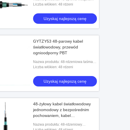
światłowodowa Luźna tuba Powłoka
Liczba włókien: 48 rdzeni
aluminiowo-PE Wzdłużna falista taśma
stalowa Opan
Uzyskaj najlepszą cenę
GYTZY53 48-parowy kabel
światłowodowy, przewód
ognioodporny PBT
Nazwa produktu: 48-rdzeniowa taśma
ze stali falistej Opancerzona zewnętrzna
Liczba włókien: 48 rdzeni
osłona PE Ognioodporny kabel
światłowodo
Uzyskaj najlepszą cenę
48-żyłowy kabel światłowodowy
jednomodowy z bezpośrednim
pochowaniem, kabel
światłowodowy GYTA54 na
Nazwa produktu: 48-rdzeniowy
zewnątrz zakładu
aluminiowa osłona PE z falistej stalowej
Liczba włókien: 48 rdzeni