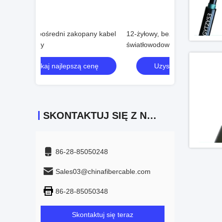
any kabel
12-żyłowy, bezpośrednio zakopany kabel
72-rdzeniowy ka
światłowodowy
GYTA33
cenę
Uzyskaj najlepszą cenę
Uzyskaj
SKONTAKTUJ SIĘ Z NAMI
86-28-85050248
Sales03@chinafibercable.com
86-28-85050348
Skontaktuj się teraz